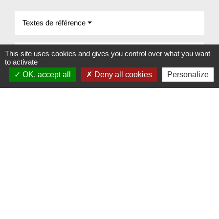
Textes de référence
This site uses cookies and gives you control over what you want
Services en ligne et formulaires
to activate
OK, accept all
Deny all cookies
Personalize
Signaler une erreur sur cette page
Contacts
Commune de Beauvoir
1 place Beauvoir
60120 Beauvoir - FRANCE
+33 3 44 80 12 82
Contact par formulaire