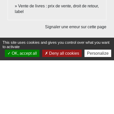
Vente de livres : prix de vente, droit de retour,
label
Signaler une erreur sur cette page
This site uses cookies and gives you control over what you want
to activate
OK, accept all
Deny all cookies
Personalize
Contacts
Commune de Beauvoir
1 place Beauvoir
60120 Beauvoir - FRANCE
+33 3 44 80 12 82
Contact par formulaire