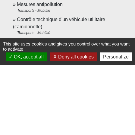
Mesures antipollution
Transports - Mobilité
Contrôle technique d'un véhicule utilitaire
(camionnette)
Transports - Mobilité
Contrôle technique d'un camping-car (3,5 tonnes
This site uses cookies and gives you control over what you want
maximum)
to activate
Transports - Mobilité
OK, accept all
Deny all cookies
Personalize
Perte, vol ou détérioration de la carte grise :
demande de duplicata
Transports - Mobilité
Pour en savoir plus
Points de contrôle pour le contrôle technique d'un
open_in_new
véhicule léger
Legifrance