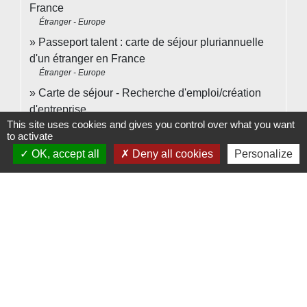
France
Étranger - Europe
Passeport talent : carte de séjour pluriannuelle
d'un étranger en France
Étranger - Europe
Carte de séjour - Recherche d'emploi/création
d'entreprise
Étranger - Europe
This site uses cookies and gives you control over what you want
to activate
Immatriculation à la Sécurité sociale pour un
OK, accept all
Deny all cookies
Personalize
salarié qui arrive en France
Social - Santé
Procédure et formalités d'embauche d'un salarié
Ressources humaines
Pour en savoir plus
Portail du gouvernement sur la préparation au