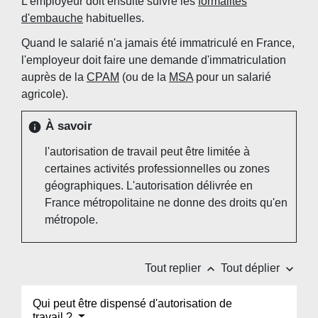
L'employeur doit ensuite suivre les
formalités
d'embauche
habituelles.
Quand le salarié n'a jamais été immatriculé en France,
l'employeur doit faire une demande d'immatriculation
auprès de la
CPAM
(ou de la
MSA
pour un salarié
agricole).
À savoir
info
l'autorisation de travail peut être limitée à
certaines activités professionnelles ou zones
géographiques. L'autorisation délivrée en
France métropolitaine ne donne des droits qu'en
métropole.
keyboard_arrow_up
keyboard_arrow_down
Tout replier
Tout déplier
Qui peut être dispensé d'autorisation de
travail ?