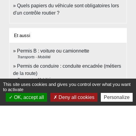
Quels papiers du véhicule sont obligatoires lors
d'un contrôle routier ?
Et aussi
Permis B : voiture ou camionnette
Transports - Mobilité
Permis de conduire : conduite encadrée (métiers
de la route)
Transports - Mobilité
This site uses cookies and gives you control over what you want
Permis de conduire de catégorie B en candidat
to activate
libre
OK, accept all
Deny all cookies
Personalize
Transports - Mobilité
Assurance auto : jeune conducteur et surprime
Argent - Impôts - Consommation
Équipements obligatoires en voiture : gilet de
sécurité, triangle...